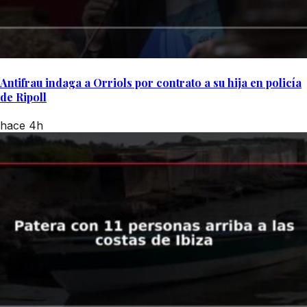
Antifrau indaga a Orriols por contrato a su hija en policía
de Ripoll
hace 4h