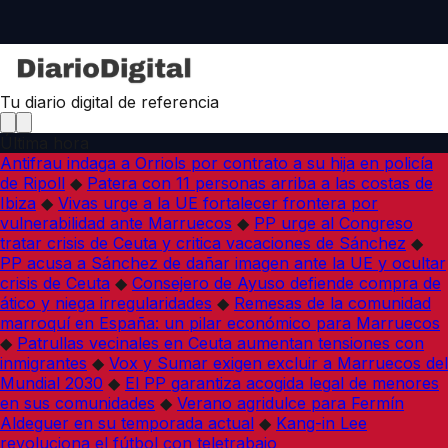
Tu diario digital de referencia
Última hora
Antifrau indaga a Orriols por contrato a su hija en policía
de Ripoll
◆
Patera con 11 personas arriba a las costas de
Ibiza
◆
Vivas urge a la UE fortalecer frontera por
vulnerabilidad ante Marruecos
◆
PP urge al Congreso
tratar crisis de Ceuta y critica vacaciones de Sánchez
◆
PP acusa a Sánchez de dañar imagen ante la UE y ocultar
crisis de Ceuta
◆
Consejero de Ayuso defiende compra de
ático y niega irregularidades
◆
Remesas de la comunidad
marroquí en España: un pilar económico para Marruecos
◆
Patrullas vecinales en Ceuta aumentan tensiones con
inmigrantes
◆
Vox y Sumar exigen excluir a Marruecos del
Mundial 2030
◆
El PP garantiza acogida legal de menores
en sus comunidades
◆
Verano agridulce para Fermín
Aldeguer en su temporada actual
◆
Kang-in Lee
revoluciona el fútbol con teletrabajo