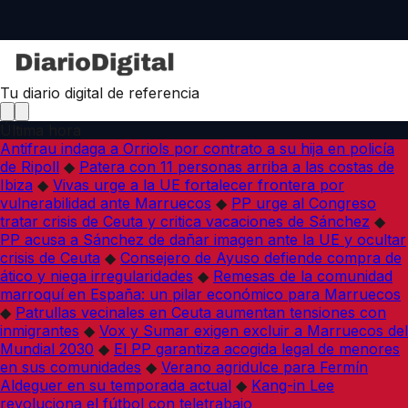
Tu diario digital de referencia
Última hora
Antifrau indaga a Orriols por contrato a su hija en policía
de Ripoll
◆
Patera con 11 personas arriba a las costas de
Ibiza
◆
Vivas urge a la UE fortalecer frontera por
vulnerabilidad ante Marruecos
◆
PP urge al Congreso
tratar crisis de Ceuta y critica vacaciones de Sánchez
◆
PP acusa a Sánchez de dañar imagen ante la UE y ocultar
crisis de Ceuta
◆
Consejero de Ayuso defiende compra de
ático y niega irregularidades
◆
Remesas de la comunidad
marroquí en España: un pilar económico para Marruecos
◆
Patrullas vecinales en Ceuta aumentan tensiones con
inmigrantes
◆
Vox y Sumar exigen excluir a Marruecos del
Mundial 2030
◆
El PP garantiza acogida legal de menores
en sus comunidades
◆
Verano agridulce para Fermín
Aldeguer en su temporada actual
◆
Kang-in Lee
revoluciona el fútbol con teletrabajo