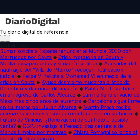
Tu diario digital de referencia
Última hora
Sumar solicita a España renunciar al Mundial 2030 con
Marruecos por Ceuta
◆
Crisis migratoria en Ceuta y
Melilla: desaparecidos y situación política
◆
Acusados del
naufragio del “Villa de Pitanxo” recogen notificación
judicial
◆
Felipe VI felicita a Mohamed VI en medio de la
crisis en Ceuta
◆
Ayuso desmiente mudanza a ático de
Chamberí y denuncia difamación
◆
Pablo Martínez brilla
en el regreso de Carlos Alcaraz
◆
Lamine llena el vacío de
Messi tras cinco años de ausencia
◆
Barcelona sigue firme
en su interés por Julián Álvarez
◆
Martín Presa recibe
amenazas de muerte con corona funeraria en su hogar
◆
Futuro de Vinicius: ¿Renovación de contrato o posible
venta?
◆
CGPJ investiga a Peinado tras denuncia de
Manos Limpias por maltrato
◆
Chiara Ferragni se lanza al
mundo de la actuación