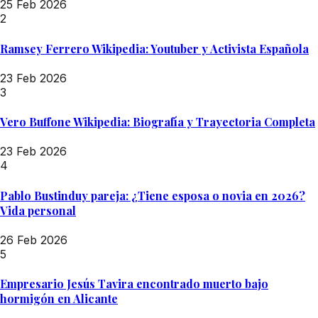
25 Feb 2026
2
Ramsey Ferrero Wikipedia: Youtuber y Activista Española
23 Feb 2026
3
Vero Buffone Wikipedia: Biografía y Trayectoria Completa
23 Feb 2026
4
Pablo Bustinduy pareja: ¿Tiene esposa o novia en 2026?
Vida personal
26 Feb 2026
5
Empresario Jesús Tavira encontrado muerto bajo
hormigón en Alicante