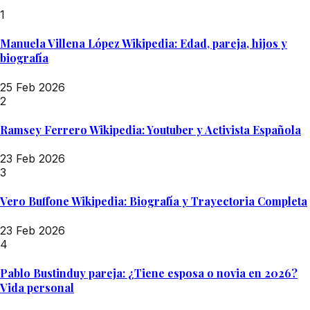
1
Manuela Villena López Wikipedia: Edad, pareja, hijos y
biografía
25 Feb 2026
2
Ramsey Ferrero Wikipedia: Youtuber y Activista Española
23 Feb 2026
3
Vero Buffone Wikipedia: Biografía y Trayectoria Completa
23 Feb 2026
4
Pablo Bustinduy pareja: ¿Tiene esposa o novia en 2026?
Vida personal