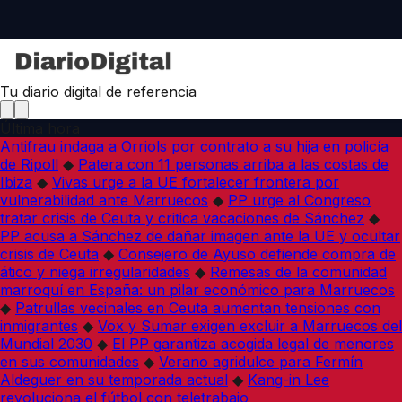
Tu diario digital de referencia
Última hora
Antifrau indaga a Orriols por contrato a su hija en policía
de Ripoll
◆
Patera con 11 personas arriba a las costas de
Ibiza
◆
Vivas urge a la UE fortalecer frontera por
vulnerabilidad ante Marruecos
◆
PP urge al Congreso
tratar crisis de Ceuta y critica vacaciones de Sánchez
◆
PP acusa a Sánchez de dañar imagen ante la UE y ocultar
crisis de Ceuta
◆
Consejero de Ayuso defiende compra de
ático y niega irregularidades
◆
Remesas de la comunidad
marroquí en España: un pilar económico para Marruecos
◆
Patrullas vecinales en Ceuta aumentan tensiones con
inmigrantes
◆
Vox y Sumar exigen excluir a Marruecos del
Mundial 2030
◆
El PP garantiza acogida legal de menores
en sus comunidades
◆
Verano agridulce para Fermín
Aldeguer en su temporada actual
◆
Kang-in Lee
revoluciona el fútbol con teletrabajo