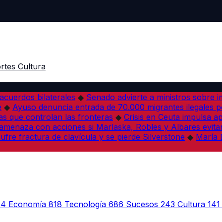
rtes
Cultura
acuerdos bilaterales
◆
Senado advierte a ministros sobre im
e
◆
Ayuso denuncia entrada de 70.000 migrantes ilegales 
s que controlan las fronteras
◆
Crisis en Ceuta impulsa a
amenaza con acciones si Marlaska, Robles y Albares evitan
fre fractura de clavícula y se pierde Silverstone
◆
María 
44
Economía
818
Tecnología
686
Sucesos
243
Cultura
141