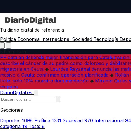
Tu diario digital de referencia
Política
Economía
Internacional
Sociedad
Tecnología
Depo
Última hora
PP catalán defiende mejor financiación para Catalunya sin 
describe el cáncer de su padre como doloroso y debilitant
migratoria en Ceuta
◆
Lourdes Reyzábal denuncia las mafia
masivo a Ceuta: confirman operación planificada
◆
Rollán 
Italia: solo 10% muestra documentación
◆
Máximo Quiles su
mejores
DiarioDigital.es
Secciones
Deportes
1698
Política
1331
Sociedad
970
Internacional
9
categoría
19
Tests
8