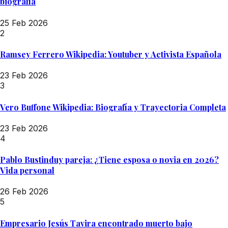
biografía
25 Feb 2026
2
Ramsey Ferrero Wikipedia: Youtuber y Activista Española
23 Feb 2026
3
Vero Buffone Wikipedia: Biografía y Trayectoria Completa
23 Feb 2026
4
Pablo Bustinduy pareja: ¿Tiene esposa o novia en 2026?
Vida personal
26 Feb 2026
5
Empresario Jesús Tavira encontrado muerto bajo