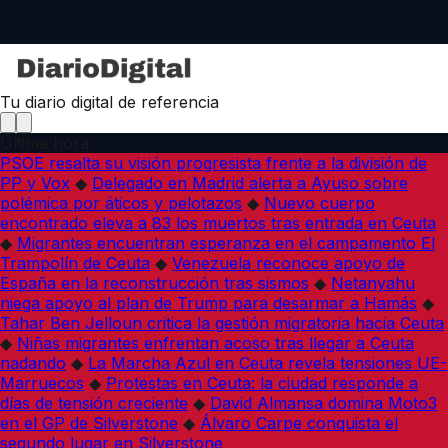
Tu diario digital de referencia
Última hora
PSOE resalta su visión progresista frente a la división de
PP y Vox
◆
Delegado en Madrid alerta a Ayuso sobre
polémica por áticos y pelotazos
◆
Nuevo cuerpo
encontrado eleva a 83 los muertos tras entrada en Ceuta
◆
Migrantes encuentran esperanza en el campamento El
Trampolín de Ceuta
◆
Venezuela reconoce apoyo de
España en la reconstrucción tras sismos
◆
Netanyahu
niega apoyo al plan de Trump para desarmar a Hamás
◆
Tahar Ben Jelloun critica la gestión migratoria hacia Ceuta
◆
Niñas migrantes enfrentan acoso tras llegar a Ceuta
nadando
◆
La Marcha Azul en Ceuta revela tensiones UE-
Marruecos
◆
Protestas en Ceuta: la ciudad responde a
días de tensión creciente
◆
David Almansa domina Moto3
en el GP de Silverstone
◆
Álvaro Carpe conquista el
segundo lugar en Silverstone