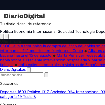
Tu diario digital de referencia
Política
Economía
Internacional
Sociedad
Tecnología
Depo
Última hora
PSOE lleva a tribunales la compra del ático del gobierno 
informan de 141 muertos en frontera de Ceuta
◆
Albares a
España hasta el 15 de agosto
◆
Marta Peñalver redescubre 
habla sobre su reciente intervención hospitalaria y pausa 
fichajes
◆
Italia extiende controles a viajeros de España ha
DiarioDigital.es
Secciones
Deportes
1693
Política
1317
Sociedad
964
Internacional
9
categoría
19
Tests
8