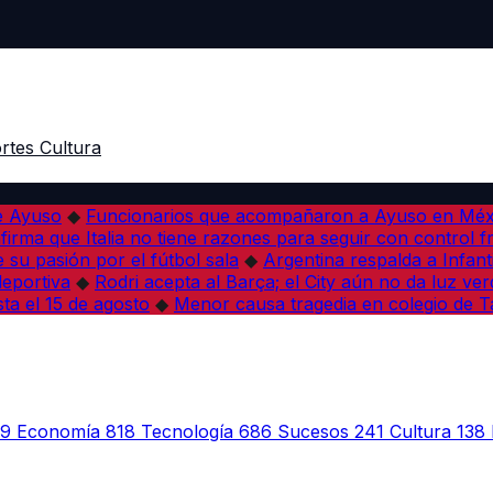
rtes
Cultura
de Ayuso
◆
Funcionarios que acompañaron a Ayuso en Méxi
firma que Italia no tiene razones para seguir con control f
su pasión por el fútbol sala
◆
Argentina respalda a Infant
deportiva
◆
Rodri acepta al Barça; el City aún no da luz ver
sta el 15 de agosto
◆
Menor causa tragedia en colegio de Ta
39
Economía
818
Tecnología
686
Sucesos
241
Cultura
138