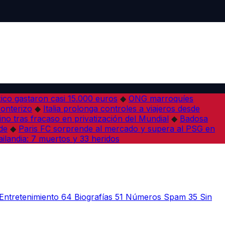
co gastaron casi 15.000 euros
◆
ONG marroquíes
ronterizo
◆
Italia prolonga controles a viajeros desde
ino tras fracaso en privatización del Mundial
◆
Badosa
de
◆
Paris FC sorprende al mercado y supera al PSG en
ilandia: 7 muertos y 33 heridos
Entretenimiento
64
Biografías
51
Números Spam
35
Sin