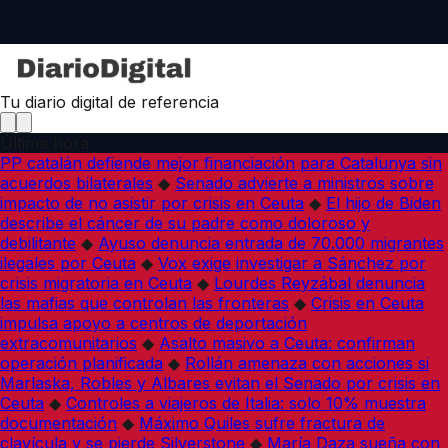
Tu diario digital de referencia
Última hora
PP catalán defiende mejor financiación para Catalunya sin
acuerdos bilaterales
◆
Senado advierte a ministros sobre
impacto de no asistir por crisis en Ceuta
◆
El hijo de Biden
describe el cáncer de su padre como doloroso y
debilitante
◆
Ayuso denuncia entrada de 70.000 migrantes
ilegales por Ceuta
◆
Vox exige investigar a Sánchez por
crisis migratoria en Ceuta
◆
Lourdes Reyzábal denuncia
las mafias que controlan las fronteras
◆
Crisis en Ceuta
impulsa apoyo a centros de deportación
extracomunitarios
◆
Asalto masivo a Ceuta: confirman
operación planificada
◆
Rollán amenaza con acciones si
Marlaska, Robles y Albares evitan el Senado por crisis en
Ceuta
◆
Controles a viajeros de Italia: solo 10% muestra
documentación
◆
Máximo Quiles sufre fractura de
clavícula y se pierde Silverstone
◆
María Daza sueña con