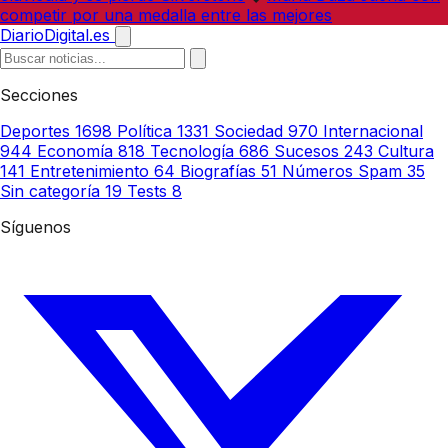
competir por una medalla entre las mejores
DiarioDigital.es
Secciones
Deportes
1698
Política
1331
Sociedad
970
Internacional
944
Economía
818
Tecnología
686
Sucesos
243
Cultura
141
Entretenimiento
64
Biografías
51
Números Spam
35
Sin categoría
19
Tests
8
Síguenos