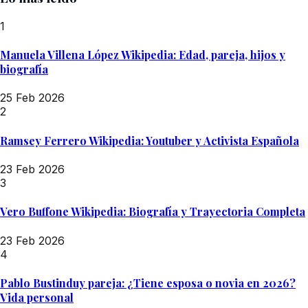
1
Manuela Villena López Wikipedia: Edad, pareja, hijos y
biografía
25 Feb 2026
2
Ramsey Ferrero Wikipedia: Youtuber y Activista Española
23 Feb 2026
3
Vero Buffone Wikipedia: Biografía y Trayectoria Completa
23 Feb 2026
4
Pablo Bustinduy pareja: ¿Tiene esposa o novia en 2026?
Vida personal