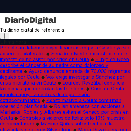
Tu diario digital de referencia
Última hora
PP catalán defiende mejor financiación para Catalunya sin
acuerdos bilaterales
◆
Senado advierte a ministros sobre
impacto de no asistir por crisis en Ceuta
◆
El hijo de Biden
describe el cáncer de su padre como doloroso y
debilitante
◆
Ayuso denuncia entrada de 70.000 migrantes
ilegales por Ceuta
◆
Vox exige investigar a Sánchez por
crisis migratoria en Ceuta
◆
Lourdes Reyzábal denuncia
las mafias que controlan las fronteras
◆
Crisis en Ceuta
impulsa apoyo a centros de deportación
extracomunitarios
◆
Asalto masivo a Ceuta: confirman
operación planificada
◆
Rollán amenaza con acciones si
Marlaska, Robles y Albares evitan el Senado por crisis en
Ceuta
◆
Controles a viajeros de Italia: solo 10% muestra
documentación
◆
Máximo Quiles sufre fractura de
clavícula y se pierde Silverstone
◆
María Daza sueña con