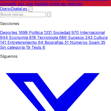
competir por una medalla entre las mejores
DiarioDigital.es
Secciones
Deportes
1698
Política
1331
Sociedad
970
Internacional
944
Economía
818
Tecnología
686
Sucesos
243
Cultura
141
Entretenimiento
64
Biografías
51
Números Spam
35
Sin categoría
19
Tests
8
Síguenos