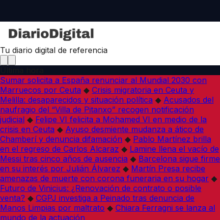
Tu diario digital de referencia
Última hora
Sumar solicita a España renunciar al Mundial 2030 con
Marruecos por Ceuta
◆
Crisis migratoria en Ceuta y
Melilla: desaparecidos y situación política
◆
Acusados del
naufragio del “Villa de Pitanxo” recogen notificación
judicial
◆
Felipe VI felicita a Mohamed VI en medio de la
crisis en Ceuta
◆
Ayuso desmiente mudanza a ático de
Chamberí y denuncia difamación
◆
Pablo Martínez brilla
en el regreso de Carlos Alcaraz
◆
Lamine llena el vacío de
Messi tras cinco años de ausencia
◆
Barcelona sigue firme
en su interés por Julián Álvarez
◆
Martín Presa recibe
amenazas de muerte con corona funeraria en su hogar
◆
Futuro de Vinicius: ¿Renovación de contrato o posible
venta?
◆
CGPJ investiga a Peinado tras denuncia de
Manos Limpias por maltrato
◆
Chiara Ferragni se lanza al
mundo de la actuación