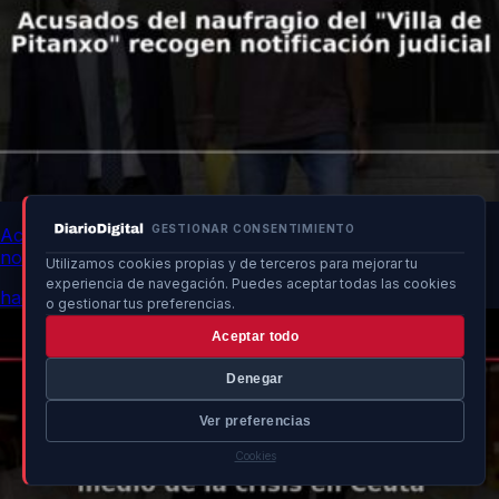
GESTIONAR CONSENTIMIENTO
Acusados del naufragio del “Villa de Pitanxo” recogen
notificación judicial
Utilizamos cookies propias y de terceros para mejorar tu
experiencia de navegación. Puedes aceptar todas las cookies
hace 17h
o gestionar tus preferencias.
Aceptar todo
Denegar
Ver preferencias
Cookies