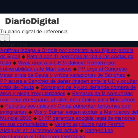
Tu diario digital de referencia
Última hora
Antifrau indaga a Orriols por contrato a su hija en policía
de Ripoll
◆
Patera con 11 personas arriba a las costas de
Ibiza
◆
Vivas urge a la UE fortalecer frontera por
vulnerabilidad ante Marruecos
◆
PP urge al Congreso
tratar crisis de Ceuta y critica vacaciones de Sánchez
◆
PP acusa a Sánchez de dañar imagen ante la UE y ocultar
crisis de Ceuta
◆
Consejero de Ayuso defiende compra de
ático y niega irregularidades
◆
Remesas de la comunidad
marroquí en España: un pilar económico para Marruecos
◆
Patrullas vecinales en Ceuta aumentan tensiones con
inmigrantes
◆
Vox y Sumar exigen excluir a Marruecos del
Mundial 2030
◆
El PP garantiza acogida legal de menores
en sus comunidades
◆
Verano agridulce para Fermín
Aldeguer en su temporada actual
◆
Kang-in Lee
revoluciona el fútbol con teletrabajo