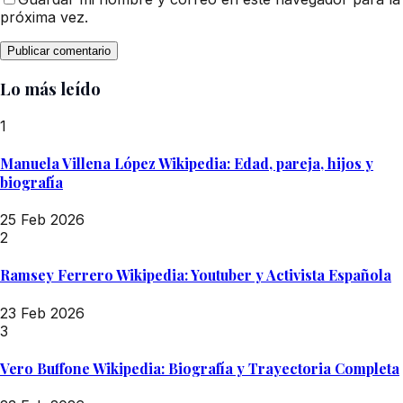
próxima vez.
Lo más leído
1
Manuela Villena López Wikipedia: Edad, pareja, hijos y
biografía
25 Feb 2026
2
Ramsey Ferrero Wikipedia: Youtuber y Activista Española
23 Feb 2026
3
Vero Buffone Wikipedia: Biografía y Trayectoria Completa