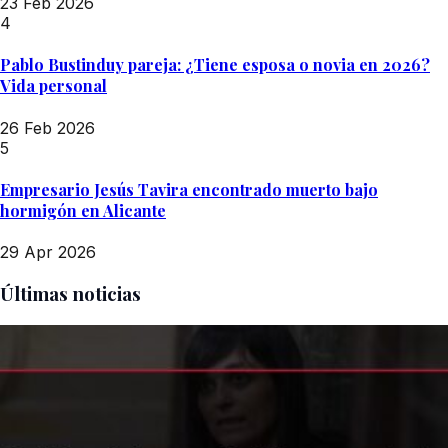
23 Feb 2026
4
Pablo Bustinduy pareja: ¿Tiene esposa o novia en 2026?
Vida personal
26 Feb 2026
5
Empresario Jesús Tavira encontrado muerto bajo
hormigón en Alicante
29 Apr 2026
Últimas noticias