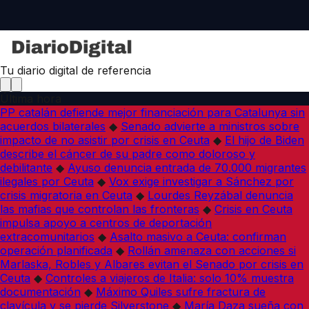
Tu diario digital de referencia
Última hora
PP catalán defiende mejor financiación para Catalunya sin
acuerdos bilaterales
◆
Senado advierte a ministros sobre
impacto de no asistir por crisis en Ceuta
◆
El hijo de Biden
describe el cáncer de su padre como doloroso y
debilitante
◆
Ayuso denuncia entrada de 70.000 migrantes
ilegales por Ceuta
◆
Vox exige investigar a Sánchez por
crisis migratoria en Ceuta
◆
Lourdes Reyzábal denuncia
las mafias que controlan las fronteras
◆
Crisis en Ceuta
impulsa apoyo a centros de deportación
extracomunitarios
◆
Asalto masivo a Ceuta: confirman
operación planificada
◆
Rollán amenaza con acciones si
Marlaska, Robles y Albares evitan el Senado por crisis en
Ceuta
◆
Controles a viajeros de Italia: solo 10% muestra
documentación
◆
Máximo Quiles sufre fractura de
clavícula y se pierde Silverstone
◆
María Daza sueña con