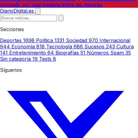
competir por una medalla entre las mejores
DiarioDigital.es
Secciones
Deportes
1698
Política
1331
Sociedad
970
Internacional
944
Economía
818
Tecnología
686
Sucesos
243
Cultura
141
Entretenimiento
64
Biografías
51
Números Spam
35
Sin categoría
19
Tests
8
Síguenos