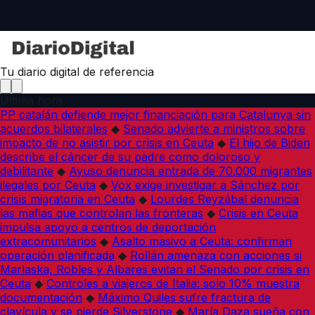
Tu diario digital de referencia
Última hora
PP catalán defiende mejor financiación para Catalunya sin
acuerdos bilaterales
◆
Senado advierte a ministros sobre
impacto de no asistir por crisis en Ceuta
◆
El hijo de Biden
describe el cáncer de su padre como doloroso y
debilitante
◆
Ayuso denuncia entrada de 70.000 migrantes
ilegales por Ceuta
◆
Vox exige investigar a Sánchez por
crisis migratoria en Ceuta
◆
Lourdes Reyzábal denuncia
las mafias que controlan las fronteras
◆
Crisis en Ceuta
impulsa apoyo a centros de deportación
extracomunitarios
◆
Asalto masivo a Ceuta: confirman
operación planificada
◆
Rollán amenaza con acciones si
Marlaska, Robles y Albares evitan el Senado por crisis en
Ceuta
◆
Controles a viajeros de Italia: solo 10% muestra
documentación
◆
Máximo Quiles sufre fractura de
clavícula y se pierde Silverstone
◆
María Daza sueña con