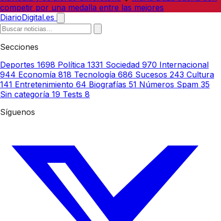
competir por una medalla entre las mejores
DiarioDigital.es
Secciones
Deportes
1698
Política
1331
Sociedad
970
Internacional
944
Economía
818
Tecnología
686
Sucesos
243
Cultura
141
Entretenimiento
64
Biografías
51
Números Spam
35
Sin categoría
19
Tests
8
Síguenos