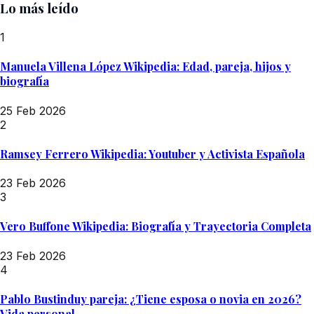
Lo más leído
1
Manuela Villena López Wikipedia: Edad, pareja, hijos y
biografía
25 Feb 2026
2
Ramsey Ferrero Wikipedia: Youtuber y Activista Española
23 Feb 2026
3
Vero Buffone Wikipedia: Biografía y Trayectoria Completa
23 Feb 2026
4
Pablo Bustinduy pareja: ¿Tiene esposa o novia en 2026?
Vida personal