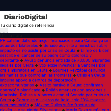
Tu diario digital de referencia
Última hora
PP catalán defiende mejor financiación para Catalunya sin
acuerdos bilaterales
◆
Senado advierte a ministros sobre
impacto de no asistir por crisis en Ceuta
◆
El hijo de Biden
describe el cáncer de su padre como doloroso y
debilitante
◆
Ayuso denuncia entrada de 70.000 migrantes
ilegales por Ceuta
◆
Vox exige investigar a Sánchez por
crisis migratoria en Ceuta
◆
Lourdes Reyzábal denuncia
las mafias que controlan las fronteras
◆
Crisis en Ceuta
impulsa apoyo a centros de deportación
extracomunitarios
◆
Asalto masivo a Ceuta: confirman
operación planificada
◆
Rollán amenaza con acciones si
Marlaska, Robles y Albares evitan el Senado por crisis en
Ceuta
◆
Controles a viajeros de Italia: solo 10% muestra
documentación
◆
Máximo Quiles sufre fractura de
clavícula y se pierde Silverstone
◆
María Daza sueña con