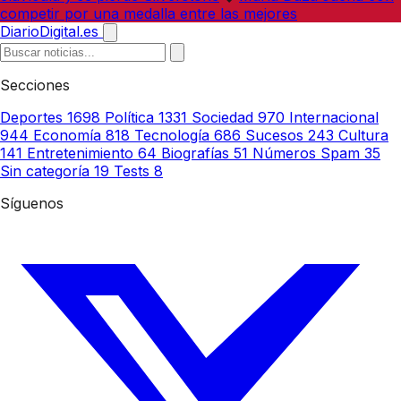
competir por una medalla entre las mejores
DiarioDigital.es
Secciones
Deportes
1698
Política
1331
Sociedad
970
Internacional
944
Economía
818
Tecnología
686
Sucesos
243
Cultura
141
Entretenimiento
64
Biografías
51
Números Spam
35
Sin categoría
19
Tests
8
Síguenos