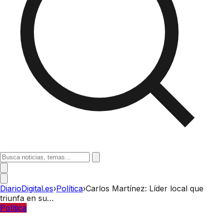
DiarioDigital.es
›
Política
›
Carlos Martínez: Líder local que
triunfa en su…
Política