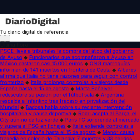
Tu diario digital de referencia
Última hora
PSOE lleva a tribunales la compra del ático del gobierno
de Ayuso
◆
Funcionarios que acompañaron a Ayuso en
México gastaron casi 15.000 euros
◆
ONG marroquíes
informan de 141 muertos en frontera de Ceuta
◆
Albares
afirma que Italia no tiene razones para seguir con control
fronterizo
◆
Italia prolonga controles a viajeros desde
España hasta el 15 de agosto
◆
Marta Peñalver
redescubre su pasión por el fútbol sala
◆
Argentina
respalda a Infantino tras fracaso en privatización del
Mundial
◆
Badosa habla sobre su reciente intervención
hospitalaria y pausa deportiva
◆
Rodri acepta al Barça; el
City aún no da luz verde
◆
Paris FC sorprende al mercado
y supera al PSG en fichajes
◆
Italia extiende controles a
viajeros de España hasta el 15 de agosto
◆
Menor causa
tragedia en colegio de Tailandia: 7 muertos y 33 heridos