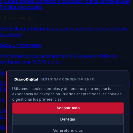
Quiénes somos
Contacto
Publicidad
Política de privacidad
Política de cookies
Últimas noticias
PSOE lleva a tribunales la compra del ático del gobierno
de Ayuso
hace un momento
Funcionarios que acompañaron a Ayuso en México
gastaron casi 15.000 euros
hace un momento
GESTIONAR CONSENTIMIENTO
ONG marroquíes informan de 141 muertos en frontera de
Ceuta
Utilizamos cookies propias y de terceros para mejorar tu
experiencia de navegación. Puedes aceptar todas las cookies
hace un momento
o gestionar tus preferencias.
Aceptar todo
Albares afirma que Italia no tiene razones para seguir con
control fronterizo
Denegar
hace un momento
Ver preferencias