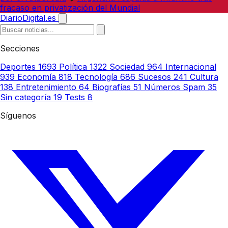
fracaso en privatización del Mundial
DiarioDigital.es
Secciones
Deportes
1693
Política
1322
Sociedad
964
Internacional
939
Economía
818
Tecnología
686
Sucesos
241
Cultura
138
Entretenimiento
64
Biografías
51
Números Spam
35
Sin categoría
19
Tests
8
Síguenos