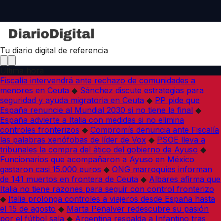
Tu diario digital de referencia
Última hora
Fiscalía intervendrá ante rechazo de comunidades a
menores en Ceuta
◆
Sánchez discute estrategias para
seguridad y ayuda migratoria en Ceuta
◆
PP pide que
España renuncie al Mundial 2030 si no tiene la final
◆
España advierte a Italia con medidas si no elimina
controles fronterizos
◆
Compromís denuncia ante Fiscalía
las palabras xenófobas de líder de Vox
◆
PSOE lleva a
tribunales la compra del ático del gobierno de Ayuso
◆
Funcionarios que acompañaron a Ayuso en México
gastaron casi 15.000 euros
◆
ONG marroquíes informan
de 141 muertos en frontera de Ceuta
◆
Albares afirma que
Italia no tiene razones para seguir con control fronterizo
◆
Italia prolonga controles a viajeros desde España hasta
el 15 de agosto
◆
Marta Peñalver redescubre su pasión
por el fútbol sala
◆
Argentina respalda a Infantino tras