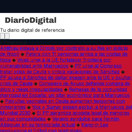
Tu diario digital de referencia
Última hora
Antifrau indaga a Orriols por contrato a su hija en policía
de Ripoll
◆
Patera con 11 personas arriba a las costas de
Ibiza
◆
Vivas urge a la UE fortalecer frontera por
vulnerabilidad ante Marruecos
◆
PP urge al Congreso
tratar crisis de Ceuta y critica vacaciones de Sánchez
◆
PP acusa a Sánchez de dañar imagen ante la UE y ocultar
crisis de Ceuta
◆
Consejero de Ayuso defiende compra de
ático y niega irregularidades
◆
Remesas de la comunidad
marroquí en España: un pilar económico para Marruecos
◆
Patrullas vecinales en Ceuta aumentan tensiones con
inmigrantes
◆
Vox y Sumar exigen excluir a Marruecos del
Mundial 2030
◆
El PP garantiza acogida legal de menores
en sus comunidades
◆
Verano agridulce para Fermín
Aldeguer en su temporada actual
◆
Kang-in Lee
revoluciona el fútbol con teletrabajo