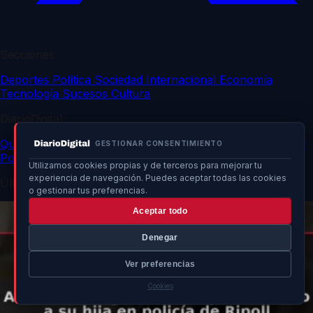
Secciones
Deportes
Política
Sociedad
Internacional
Economía
Tecnología
Sucesos
Cultura
DiarioDigital
Quiénes somos
Contacto
Publicidad
Política de privacidad
GESTIONAR CONSENTIMIENTO
Política de cookies
Utilizamos cookies propias y de terceros para mejorar tu
experiencia de navegación. Puedes aceptar todas las cookies
Últimas noticias
o gestionar tus preferencias.
Aceptar todo
Denegar
Ver preferencias
Cookies