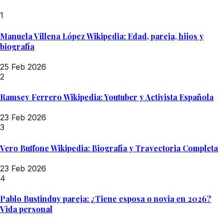
1
Manuela Villena López Wikipedia: Edad, pareja, hijos y
biografía
25 Feb 2026
2
Ramsey Ferrero Wikipedia: Youtuber y Activista Española
23 Feb 2026
3
Vero Buffone Wikipedia: Biografía y Trayectoria Completa
23 Feb 2026
4
Pablo Bustinduy pareja: ¿Tiene esposa o novia en 2026?
Vida personal