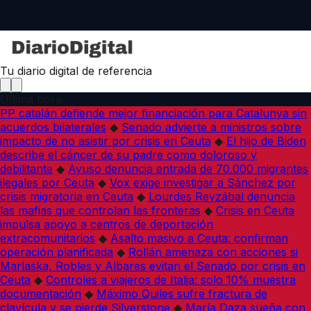
Tu diario digital de referencia
Última hora
PP catalán defiende mejor financiación para Catalunya sin
acuerdos bilaterales
◆
Senado advierte a ministros sobre
impacto de no asistir por crisis en Ceuta
◆
El hijo de Biden
describe el cáncer de su padre como doloroso y
debilitante
◆
Ayuso denuncia entrada de 70.000 migrantes
ilegales por Ceuta
◆
Vox exige investigar a Sánchez por
crisis migratoria en Ceuta
◆
Lourdes Reyzábal denuncia
las mafias que controlan las fronteras
◆
Crisis en Ceuta
impulsa apoyo a centros de deportación
extracomunitarios
◆
Asalto masivo a Ceuta: confirman
operación planificada
◆
Rollán amenaza con acciones si
Marlaska, Robles y Albares evitan el Senado por crisis en
Ceuta
◆
Controles a viajeros de Italia: solo 10% muestra
documentación
◆
Máximo Quiles sufre fractura de
clavícula y se pierde Silverstone
◆
María Daza sueña con