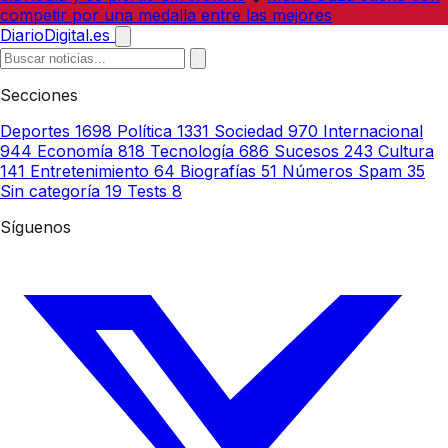
competir por una medalla entre las mejores
DiarioDigital.es
Secciones
Deportes
1698
Política
1331
Sociedad
970
Internacional
944
Economía
818
Tecnología
686
Sucesos
243
Cultura
141
Entretenimiento
64
Biografías
51
Números Spam
35
Sin categoría
19
Tests
8
Síguenos