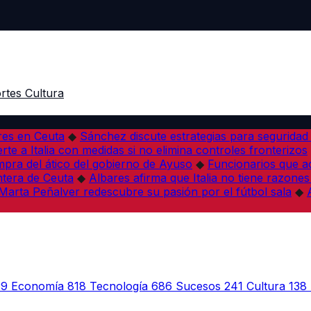
rtes
Cultura
res en Ceuta
◆
Sánchez discute estrategias para seguridad
rte a Italia con medidas si no elimina controles fronterizos
mpra del ático del gobierno de Ayuso
◆
Funcionarios que 
tera de Ceuta
◆
Albares afirma que Italia no tiene razones
Marta Peñalver redescubre su pasión por el fútbol sala
◆
39
Economía
818
Tecnología
686
Sucesos
241
Cultura
138