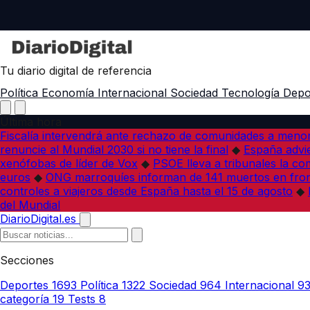
Tu diario digital de referencia
Política
Economía
Internacional
Sociedad
Tecnología
Depo
Última hora
Fiscalía intervendrá ante rechazo de comunidades a meno
renuncie al Mundial 2030 si no tiene la final
◆
España advie
xenófobas de líder de Vox
◆
PSOE lleva a tribunales la co
euros
◆
ONG marroquíes informan de 141 muertos en fron
controles a viajeros desde España hasta el 15 de agosto
◆
del Mundial
DiarioDigital.es
Secciones
Deportes
1693
Política
1322
Sociedad
964
Internacional
9
categoría
19
Tests
8