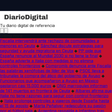
Tu diario digital de referencia
Última hora
Fiscalía intervendrá ante rechazo de comunidades a
menores en Ceuta
◆
Sánchez discute estrategias para
seguridad y ayuda migratoria en Ceuta
◆
PP pide que
España renuncie al Mundial 2030 si no tiene la final
◆
España advierte a Italia con medidas si no elimina
controles fronterizos
◆
Compromís denuncia ante Fiscalía
las palabras xenófobas de líder de Vox
◆
PSOE lleva a
tribunales la compra del ático del gobierno de Ayuso
◆
Funcionarios que acompañaron a Ayuso en México
gastaron casi 15.000 euros
◆
ONG marroquíes informan
de 141 muertos en frontera de Ceuta
◆
Albares afirma que
Italia no tiene razones para seguir con control fronterizo
◆
Italia prolonga controles a viajeros desde España hasta
el 15 de agosto
◆
Marta Peñalver redescubre su pasión
por el fútbol sala
◆
Argentina respalda a Infantino tras