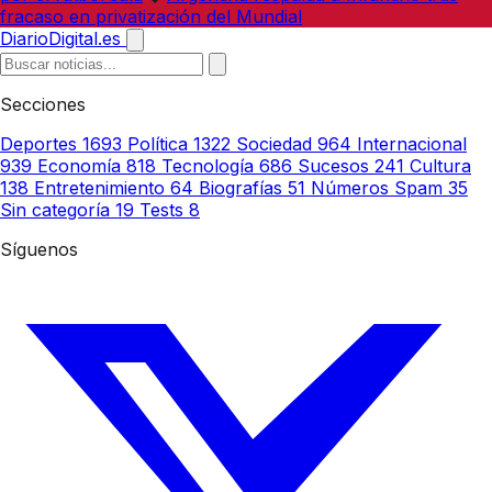
fracaso en privatización del Mundial
DiarioDigital.es
Secciones
Deportes
1693
Política
1322
Sociedad
964
Internacional
939
Economía
818
Tecnología
686
Sucesos
241
Cultura
138
Entretenimiento
64
Biografías
51
Números Spam
35
Sin categoría
19
Tests
8
Síguenos