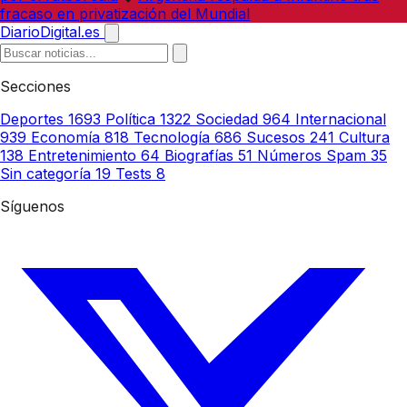
fracaso en privatización del Mundial
DiarioDigital.es
Secciones
Deportes
1693
Política
1322
Sociedad
964
Internacional
939
Economía
818
Tecnología
686
Sucesos
241
Cultura
138
Entretenimiento
64
Biografías
51
Números Spam
35
Sin categoría
19
Tests
8
Síguenos