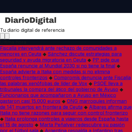
Tu diario digital de referencia
Última hora
Fiscalía intervendrá ante rechazo de comunidades a
menores en Ceuta
◆
Sánchez discute estrategias para
seguridad y ayuda migratoria en Ceuta
◆
PP pide que
España renuncie al Mundial 2030 si no tiene la final
◆
España advierte a Italia con medidas si no elimina
controles fronterizos
◆
Compromís denuncia ante Fiscalía
las palabras xenófobas de líder de Vox
◆
PSOE lleva a
tribunales la compra del ático del gobierno de Ayuso
◆
Funcionarios que acompañaron a Ayuso en México
gastaron casi 15.000 euros
◆
ONG marroquíes informan
de 141 muertos en frontera de Ceuta
◆
Albares afirma que
Italia no tiene razones para seguir con control fronterizo
◆
Italia prolonga controles a viajeros desde España hasta
el 15 de agosto
◆
Marta Peñalver redescubre su pasión
por el fútbol sala
◆
Argentina respalda a Infantino tras