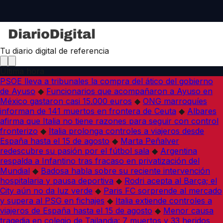
Tu diario digital de referencia
Última hora
PSOE lleva a tribunales la compra del ático del gobierno
de Ayuso
◆
Funcionarios que acompañaron a Ayuso en
México gastaron casi 15.000 euros
◆
ONG marroquíes
informan de 141 muertos en frontera de Ceuta
◆
Albares
afirma que Italia no tiene razones para seguir con control
fronterizo
◆
Italia prolonga controles a viajeros desde
España hasta el 15 de agosto
◆
Marta Peñalver
redescubre su pasión por el fútbol sala
◆
Argentina
respalda a Infantino tras fracaso en privatización del
Mundial
◆
Badosa habla sobre su reciente intervención
hospitalaria y pausa deportiva
◆
Rodri acepta al Barça; el
City aún no da luz verde
◆
Paris FC sorprende al mercado
y supera al PSG en fichajes
◆
Italia extiende controles a
viajeros de España hasta el 15 de agosto
◆
Menor causa
tragedia en colegio de Tailandia: 7 muertos y 33 heridos