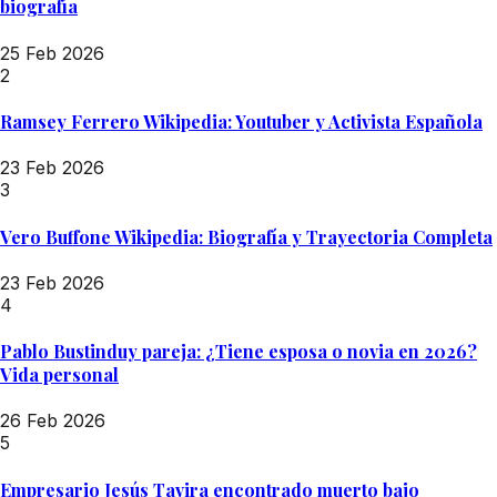
biografía
25 Feb 2026
2
Ramsey Ferrero Wikipedia: Youtuber y Activista Española
23 Feb 2026
3
Vero Buffone Wikipedia: Biografía y Trayectoria Completa
23 Feb 2026
4
Pablo Bustinduy pareja: ¿Tiene esposa o novia en 2026?
Vida personal
26 Feb 2026
5
Empresario Jesús Tavira encontrado muerto bajo