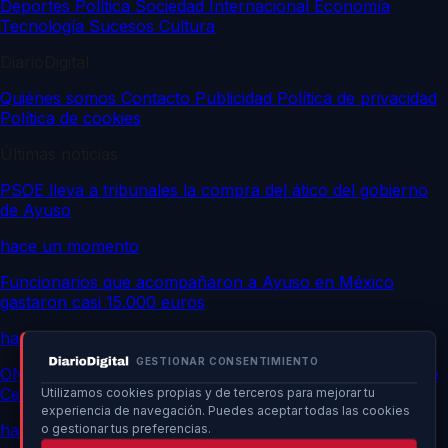
Deportes
Política
Sociedad
Internacional
Economía
Tecnología
Sucesos
Cultura
DiarioDigital
Quiénes somos
Contacto
Publicidad
Política de privacidad
Política de cookies
Últimas noticias
PSOE lleva a tribunales la compra del ático del gobierno
de Ayuso
hace un momento
Funcionarios que acompañaron a Ayuso en México
gastaron casi 15.000 euros
hace un momento
GESTIONAR CONSENTIMIENTO
ONG marroquíes informan de 141 muertos en frontera de
Ceuta
Utilizamos cookies propias y de terceros para mejorar tu
experiencia de navegación. Puedes aceptar todas las cookies
hace un momento
o gestionar tus preferencias.