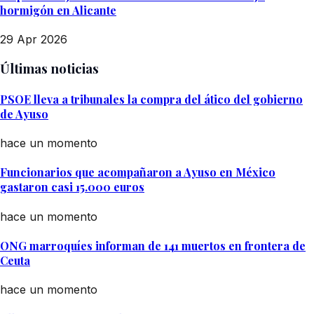
hormigón en Alicante
29 Apr 2026
Últimas noticias
PSOE lleva a tribunales la compra del ático del gobierno
de Ayuso
hace un momento
Funcionarios que acompañaron a Ayuso en México
gastaron casi 15.000 euros
hace un momento
ONG marroquíes informan de 141 muertos en frontera de
Ceuta
hace un momento