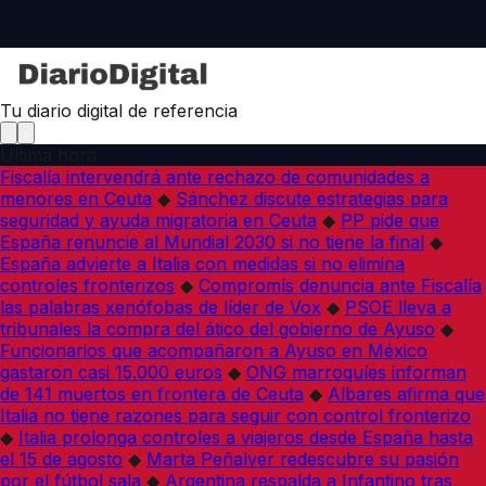
Tu diario digital de referencia
Última hora
Fiscalía intervendrá ante rechazo de comunidades a
menores en Ceuta
◆
Sánchez discute estrategias para
seguridad y ayuda migratoria en Ceuta
◆
PP pide que
España renuncie al Mundial 2030 si no tiene la final
◆
España advierte a Italia con medidas si no elimina
controles fronterizos
◆
Compromís denuncia ante Fiscalía
las palabras xenófobas de líder de Vox
◆
PSOE lleva a
tribunales la compra del ático del gobierno de Ayuso
◆
Funcionarios que acompañaron a Ayuso en México
gastaron casi 15.000 euros
◆
ONG marroquíes informan
de 141 muertos en frontera de Ceuta
◆
Albares afirma que
Italia no tiene razones para seguir con control fronterizo
◆
Italia prolonga controles a viajeros desde España hasta
el 15 de agosto
◆
Marta Peñalver redescubre su pasión
por el fútbol sala
◆
Argentina respalda a Infantino tras