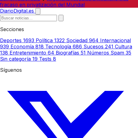
fracaso en privatización del Mundial
DiarioDigital.es
Secciones
Deportes
1693
Política
1322
Sociedad
964
Internacional
939
Economía
818
Tecnología
686
Sucesos
241
Cultura
138
Entretenimiento
64
Biografías
51
Números Spam
35
Sin categoría
19
Tests
8
Síguenos