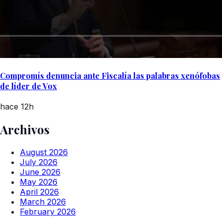
Compromís denuncia ante Fiscalía las palabras xenófobas
de líder de Vox
hace 12h
Archivos
August 2026
July 2026
June 2026
May 2026
April 2026
March 2026
February 2026