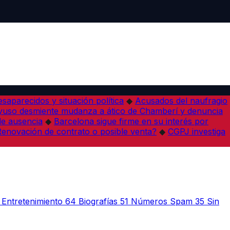
desaparecidos y situación política
◆
Acusados del naufragio
yuso desmiente mudanza a ático de Chamberí y denuncia
de ausencia
◆
Barcelona sigue firme en su interés por
¿Renovación de contrato o posible venta?
◆
CGPJ investiga
Entretenimiento
64
Biografías
51
Números Spam
35
Sin