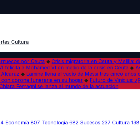
rtes
Cultura
arruecos por Ceuta
◆
Crisis migratoria en Ceuta y Melilla: 
VI felicita a Mohamed VI en medio de la crisis en Ceuta
◆
A
s Alcaraz
◆
Lamine llena el vacío de Messi tras cinco años 
 con corona funeraria en su hogar
◆
Futuro de Vinicius: 
Chiara Ferragni se lanza al mundo de la actuación
24
Economía
807
Tecnología
682
Sucesos
237
Cultura
138