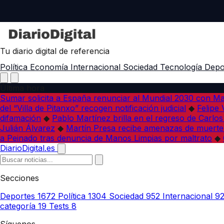
Tu diario digital de referencia
Política
Economía
Internacional
Sociedad
Tecnología
Depo
Última hora
Sumar solicita a España renunciar al Mundial 2030 con M
del “Villa de Pitanxo” recogen notificación judicial
◆
Felipe 
difamación
◆
Pablo Martínez brilla en el regreso de Carlo
Julián Álvarez
◆
Martín Presa recibe amenazas de muerte
a Peinado tras denuncia de Manos Limpias por maltrato
◆
DiarioDigital.es
Secciones
Deportes
1672
Política
1304
Sociedad
952
Internacional
9
categoría
19
Tests
8