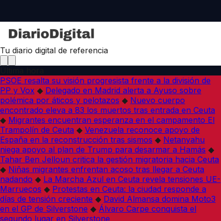
Tu diario digital de referencia
Última hora
PSOE resalta su visión progresista frente a la división de
PP y Vox
◆
Delegado en Madrid alerta a Ayuso sobre
polémica por áticos y pelotazos
◆
Nuevo cuerpo
encontrado eleva a 83 los muertos tras entrada en Ceuta
◆
Migrantes encuentran esperanza en el campamento El
Trampolín de Ceuta
◆
Venezuela reconoce apoyo de
España en la reconstrucción tras sismos
◆
Netanyahu
niega apoyo al plan de Trump para desarmar a Hamás
◆
Tahar Ben Jelloun critica la gestión migratoria hacia Ceuta
◆
Niñas migrantes enfrentan acoso tras llegar a Ceuta
nadando
◆
La Marcha Azul en Ceuta revela tensiones UE-
Marruecos
◆
Protestas en Ceuta: la ciudad responde a
días de tensión creciente
◆
David Almansa domina Moto3
en el GP de Silverstone
◆
Álvaro Carpe conquista el
segundo lugar en Silverstone