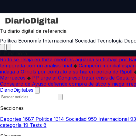
Tu diario digital de referencia
Política
Economía
Internacional
Sociedad
Tecnología
Depo
Última hora
Rodri se relaja en Ibiza mientras aguarda su fichaje por B
temporada con un análisis final
◆
Campeón mundial españo
indaga a Orriols por contrato a su hija en policía de Ripoll
Marruecos
◆
PP urge al Congreso tratar crisis de Ceuta y
Consejero de Ayuso defiende compra de ático y niega irreg
DiarioDigital.es
Secciones
Deportes
1687
Política
1314
Sociedad
959
Internacional
9
categoría
19
Tests
8