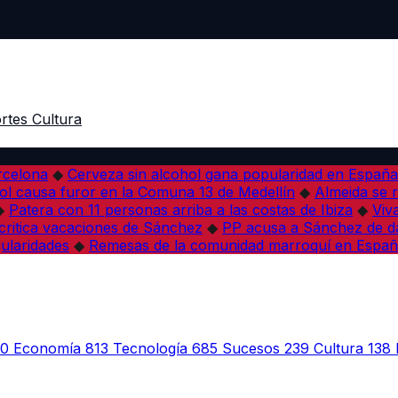
rtes
Cultura
arcelona
◆
Cerveza sin alcohol gana popularidad en España 
l causa furor en la Comuna 13 de Medellín
◆
Almeida se r
◆
Patera con 11 personas arriba a las costas de Ibiza
◆
Viv
 critica vacaciones de Sánchez
◆
PP acusa a Sánchez de dañ
ularidades
◆
Remesas de la comunidad marroquí en Españ
30
Economía
813
Tecnología
685
Sucesos
239
Cultura
138