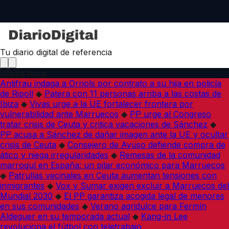
Tu diario digital de referencia
Última hora
Antifrau indaga a Orriols por contrato a su hija en policía
de Ripoll
◆
Patera con 11 personas arriba a las costas de
Ibiza
◆
Vivas urge a la UE fortalecer frontera por
vulnerabilidad ante Marruecos
◆
PP urge al Congreso
tratar crisis de Ceuta y critica vacaciones de Sánchez
◆
PP acusa a Sánchez de dañar imagen ante la UE y ocultar
crisis de Ceuta
◆
Consejero de Ayuso defiende compra de
ático y niega irregularidades
◆
Remesas de la comunidad
marroquí en España: un pilar económico para Marruecos
◆
Patrullas vecinales en Ceuta aumentan tensiones con
inmigrantes
◆
Vox y Sumar exigen excluir a Marruecos del
Mundial 2030
◆
El PP garantiza acogida legal de menores
en sus comunidades
◆
Verano agridulce para Fermín
Aldeguer en su temporada actual
◆
Kang-in Lee
revoluciona el fútbol con teletrabajo