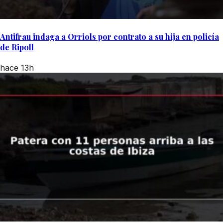
Antifrau indaga a Orriols por contrato a su hija en policía
de Ripoll
hace 13h