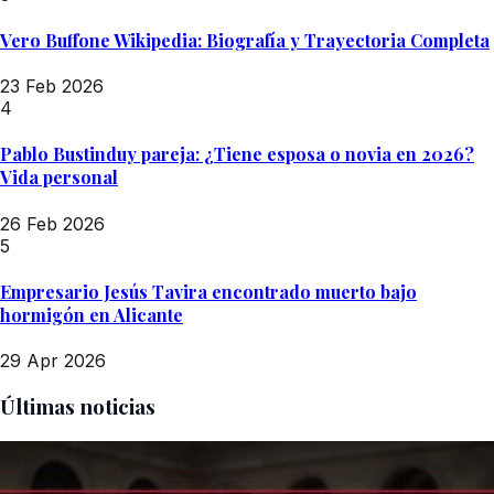
Vero Buffone Wikipedia: Biografía y Trayectoria Completa
23 Feb 2026
4
Pablo Bustinduy pareja: ¿Tiene esposa o novia en 2026?
Vida personal
26 Feb 2026
5
Empresario Jesús Tavira encontrado muerto bajo
hormigón en Alicante
29 Apr 2026
Últimas noticias