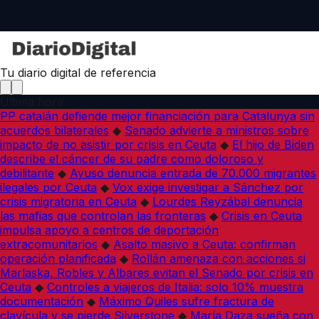
Tu diario digital de referencia
Última hora
PP catalán defiende mejor financiación para Catalunya sin
acuerdos bilaterales
◆
Senado advierte a ministros sobre
impacto de no asistir por crisis en Ceuta
◆
El hijo de Biden
describe el cáncer de su padre como doloroso y
debilitante
◆
Ayuso denuncia entrada de 70.000 migrantes
ilegales por Ceuta
◆
Vox exige investigar a Sánchez por
crisis migratoria en Ceuta
◆
Lourdes Reyzábal denuncia
las mafias que controlan las fronteras
◆
Crisis en Ceuta
impulsa apoyo a centros de deportación
extracomunitarios
◆
Asalto masivo a Ceuta: confirman
operación planificada
◆
Rollán amenaza con acciones si
Marlaska, Robles y Albares evitan el Senado por crisis en
Ceuta
◆
Controles a viajeros de Italia: solo 10% muestra
documentación
◆
Máximo Quiles sufre fractura de
clavícula y se pierde Silverstone
◆
María Daza sueña con