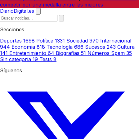
competir por una medalla entre las mejores
DiarioDigital.es
Secciones
Deportes
1698
Política
1331
Sociedad
970
Internacional
944
Economía
818
Tecnología
686
Sucesos
243
Cultura
141
Entretenimiento
64
Biografías
51
Números Spam
35
Sin categoría
19
Tests
8
Síguenos