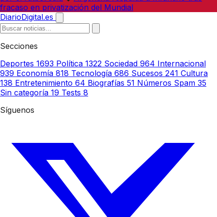
fracaso en privatización del Mundial
DiarioDigital.es
Secciones
Deportes
1693
Política
1322
Sociedad
964
Internacional
939
Economía
818
Tecnología
686
Sucesos
241
Cultura
138
Entretenimiento
64
Biografías
51
Números Spam
35
Sin categoría
19
Tests
8
Síguenos