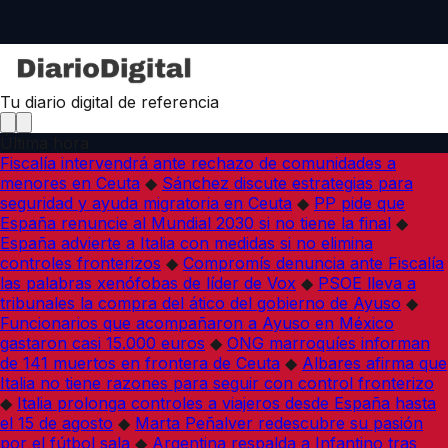
Tu diario digital de referencia
Última hora
Fiscalía intervendrá ante rechazo de comunidades a
menores en Ceuta
◆
Sánchez discute estrategias para
seguridad y ayuda migratoria en Ceuta
◆
PP pide que
España renuncie al Mundial 2030 si no tiene la final
◆
España advierte a Italia con medidas si no elimina
controles fronterizos
◆
Compromís denuncia ante Fiscalía
las palabras xenófobas de líder de Vox
◆
PSOE lleva a
tribunales la compra del ático del gobierno de Ayuso
◆
Funcionarios que acompañaron a Ayuso en México
gastaron casi 15.000 euros
◆
ONG marroquíes informan
de 141 muertos en frontera de Ceuta
◆
Albares afirma que
Italia no tiene razones para seguir con control fronterizo
◆
Italia prolonga controles a viajeros desde España hasta
el 15 de agosto
◆
Marta Peñalver redescubre su pasión
por el fútbol sala
◆
Argentina respalda a Infantino tras