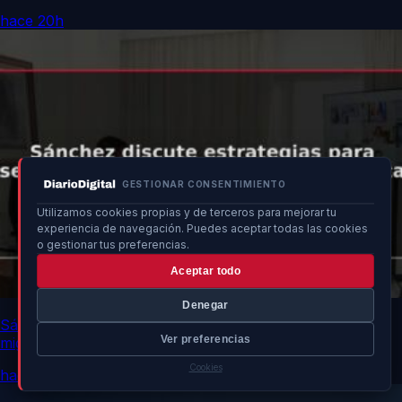
hace 20h
GESTIONAR CONSENTIMIENTO
Utilizamos cookies propias y de terceros para mejorar tu
experiencia de navegación. Puedes aceptar todas las cookies
o gestionar tus preferencias.
Aceptar todo
Denegar
Sánchez discute estrategias para seguridad y ayuda
Ver preferencias
migratoria en Ceuta
Cookies
hace 20h