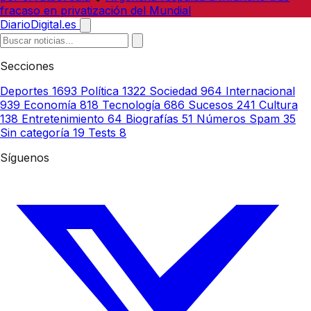
fracaso en privatización del Mundial
DiarioDigital.es
Secciones
Deportes
1693
Política
1322
Sociedad
964
Internacional
939
Economía
818
Tecnología
686
Sucesos
241
Cultura
138
Entretenimiento
64
Biografías
51
Números Spam
35
Sin categoría
19
Tests
8
Síguenos