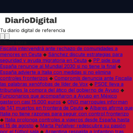
Tu diario digital de referencia
Última hora
Fiscalía intervendrá ante rechazo de comunidades a
menores en Ceuta
◆
Sánchez discute estrategias para
seguridad y ayuda migratoria en Ceuta
◆
PP pide que
España renuncie al Mundial 2030 si no tiene la final
◆
España advierte a Italia con medidas si no elimina
controles fronterizos
◆
Compromís denuncia ante Fiscalía
las palabras xenófobas de líder de Vox
◆
PSOE lleva a
tribunales la compra del ático del gobierno de Ayuso
◆
Funcionarios que acompañaron a Ayuso en México
gastaron casi 15.000 euros
◆
ONG marroquíes informan
de 141 muertos en frontera de Ceuta
◆
Albares afirma que
Italia no tiene razones para seguir con control fronterizo
◆
Italia prolonga controles a viajeros desde España hasta
el 15 de agosto
◆
Marta Peñalver redescubre su pasión
por el fútbol sala
◆
Argentina respalda a Infantino tras