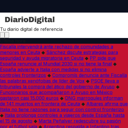
Tu diario digital de referencia
Última hora
Fiscalía intervendrá ante rechazo de comunidades a
menores en Ceuta
◆
Sánchez discute estrategias para
seguridad y ayuda migratoria en Ceuta
◆
PP pide que
España renuncie al Mundial 2030 si no tiene la final
◆
España advierte a Italia con medidas si no elimina
controles fronterizos
◆
Compromís denuncia ante Fiscalía
las palabras xenófobas de líder de Vox
◆
PSOE lleva a
tribunales la compra del ático del gobierno de Ayuso
◆
Funcionarios que acompañaron a Ayuso en México
gastaron casi 15.000 euros
◆
ONG marroquíes informan
de 141 muertos en frontera de Ceuta
◆
Albares afirma que
Italia no tiene razones para seguir con control fronterizo
◆
Italia prolonga controles a viajeros desde España hasta
el 15 de agosto
◆
Marta Peñalver redescubre su pasión
por el fútbol sala
◆
Argentina respalda a Infantino tras