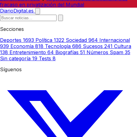
fracaso en privatización del Mundial
DiarioDigital.es
Secciones
Deportes
1693
Política
1322
Sociedad
964
Internacional
939
Economía
818
Tecnología
686
Sucesos
241
Cultura
138
Entretenimiento
64
Biografías
51
Números Spam
35
Sin categoría
19
Tests
8
Síguenos