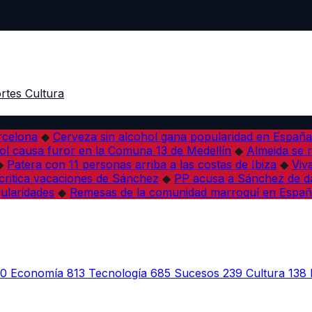
rtes
Cultura
arcelona
◆
Cerveza sin alcohol gana popularidad en España 
l causa furor en la Comuna 13 de Medellín
◆
Almeida se r
◆
Patera con 11 personas arriba a las costas de Ibiza
◆
Viv
 critica vacaciones de Sánchez
◆
PP acusa a Sánchez de dañ
ularidades
◆
Remesas de la comunidad marroquí en Españ
30
Economía
813
Tecnología
685
Sucesos
239
Cultura
138