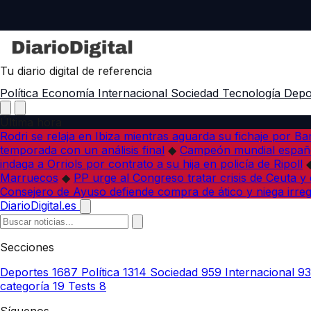
Tu diario digital de referencia
Política
Economía
Internacional
Sociedad
Tecnología
Depo
Última hora
Rodri se relaja en Ibiza mientras aguarda su fichaje por B
temporada con un análisis final
◆
Campeón mundial españo
indaga a Orriols por contrato a su hija en policía de Ripoll
Marruecos
◆
PP urge al Congreso tratar crisis de Ceuta y
Consejero de Ayuso defiende compra de ático y niega irreg
DiarioDigital.es
Secciones
Deportes
1687
Política
1314
Sociedad
959
Internacional
9
categoría
19
Tests
8