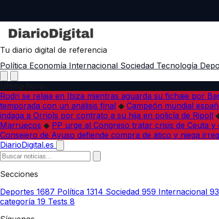
Tu diario digital de referencia
Política
Economía
Internacional
Sociedad
Tecnología
Depo
Última hora
Rodri se relaja en Ibiza mientras aguarda su fichaje por B
temporada con un análisis final
◆
Campeón mundial españo
indaga a Orriols por contrato a su hija en policía de Ripoll
Marruecos
◆
PP urge al Congreso tratar crisis de Ceuta y
Consejero de Ayuso defiende compra de ático y niega irreg
DiarioDigital.es
Secciones
Deportes
1687
Política
1314
Sociedad
959
Internacional
9
categoría
19
Tests
8