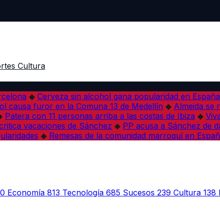
rtes
Cultura
arcelona
◆
Cerveza sin alcohol gana popularidad en España 
l causa furor en la Comuna 13 de Medellín
◆
Almeida se r
◆
Patera con 11 personas arriba a las costas de Ibiza
◆
Viv
 critica vacaciones de Sánchez
◆
PP acusa a Sánchez de dañ
ularidades
◆
Remesas de la comunidad marroquí en Españ
30
Economía
813
Tecnología
685
Sucesos
239
Cultura
138