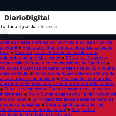
Tu diario digital de referencia
Última hora
Antifrau indaga a Orriols por contrato a su hija en policía
de Ripoll
◆
Patera con 11 personas arriba a las costas de
Ibiza
◆
Vivas urge a la UE fortalecer frontera por
vulnerabilidad ante Marruecos
◆
PP urge al Congreso
tratar crisis de Ceuta y critica vacaciones de Sánchez
◆
PP acusa a Sánchez de dañar imagen ante la UE y ocultar
crisis de Ceuta
◆
Consejero de Ayuso defiende compra de
ático y niega irregularidades
◆
Remesas de la comunidad
marroquí en España: un pilar económico para Marruecos
◆
Patrullas vecinales en Ceuta aumentan tensiones con
inmigrantes
◆
Vox y Sumar exigen excluir a Marruecos del
Mundial 2030
◆
El PP garantiza acogida legal de menores
en sus comunidades
◆
Verano agridulce para Fermín
Aldeguer en su temporada actual
◆
Kang-in Lee
revoluciona el fútbol con teletrabajo