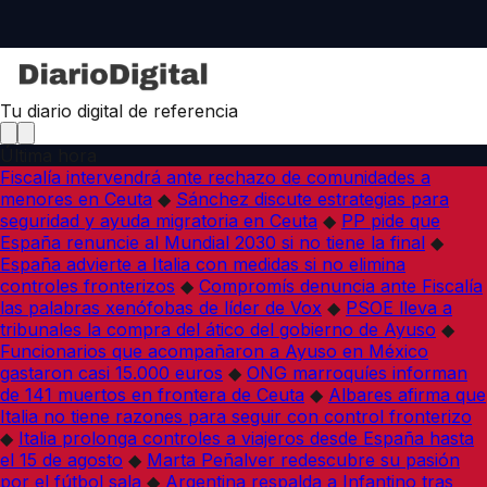
Tu diario digital de referencia
Última hora
Fiscalía intervendrá ante rechazo de comunidades a
menores en Ceuta
◆
Sánchez discute estrategias para
seguridad y ayuda migratoria en Ceuta
◆
PP pide que
España renuncie al Mundial 2030 si no tiene la final
◆
España advierte a Italia con medidas si no elimina
controles fronterizos
◆
Compromís denuncia ante Fiscalía
las palabras xenófobas de líder de Vox
◆
PSOE lleva a
tribunales la compra del ático del gobierno de Ayuso
◆
Funcionarios que acompañaron a Ayuso en México
gastaron casi 15.000 euros
◆
ONG marroquíes informan
de 141 muertos en frontera de Ceuta
◆
Albares afirma que
Italia no tiene razones para seguir con control fronterizo
◆
Italia prolonga controles a viajeros desde España hasta
el 15 de agosto
◆
Marta Peñalver redescubre su pasión
por el fútbol sala
◆
Argentina respalda a Infantino tras