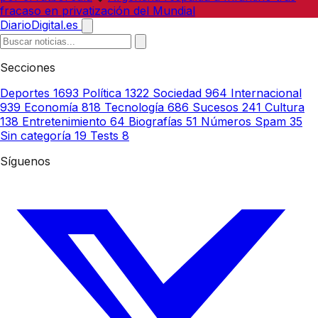
fracaso en privatización del Mundial
DiarioDigital.es
Secciones
Deportes
1693
Política
1322
Sociedad
964
Internacional
939
Economía
818
Tecnología
686
Sucesos
241
Cultura
138
Entretenimiento
64
Biografías
51
Números Spam
35
Sin categoría
19
Tests
8
Síguenos