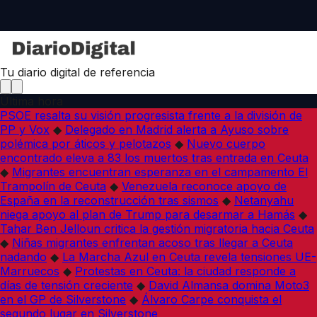
Tu diario digital de referencia
Última hora
PSOE resalta su visión progresista frente a la división de
PP y Vox
◆
Delegado en Madrid alerta a Ayuso sobre
polémica por áticos y pelotazos
◆
Nuevo cuerpo
encontrado eleva a 83 los muertos tras entrada en Ceuta
◆
Migrantes encuentran esperanza en el campamento El
Trampolín de Ceuta
◆
Venezuela reconoce apoyo de
España en la reconstrucción tras sismos
◆
Netanyahu
niega apoyo al plan de Trump para desarmar a Hamás
◆
Tahar Ben Jelloun critica la gestión migratoria hacia Ceuta
◆
Niñas migrantes enfrentan acoso tras llegar a Ceuta
nadando
◆
La Marcha Azul en Ceuta revela tensiones UE-
Marruecos
◆
Protestas en Ceuta: la ciudad responde a
días de tensión creciente
◆
David Almansa domina Moto3
en el GP de Silverstone
◆
Álvaro Carpe conquista el
segundo lugar en Silverstone