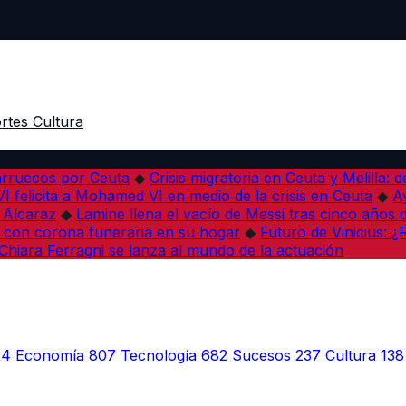
rtes
Cultura
arruecos por Ceuta
◆
Crisis migratoria en Ceuta y Melilla: 
VI felicita a Mohamed VI en medio de la crisis en Ceuta
◆
A
s Alcaraz
◆
Lamine llena el vacío de Messi tras cinco años 
 con corona funeraria en su hogar
◆
Futuro de Vinicius: 
Chiara Ferragni se lanza al mundo de la actuación
24
Economía
807
Tecnología
682
Sucesos
237
Cultura
138