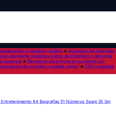
desaparecidos y situación política
◆
Acusados del naufragio
yuso desmiente mudanza a ático de Chamberí y denuncia
de ausencia
◆
Barcelona sigue firme en su interés por
¿Renovación de contrato o posible venta?
◆
CGPJ investiga
Entretenimiento
64
Biografías
51
Números Spam
35
Sin