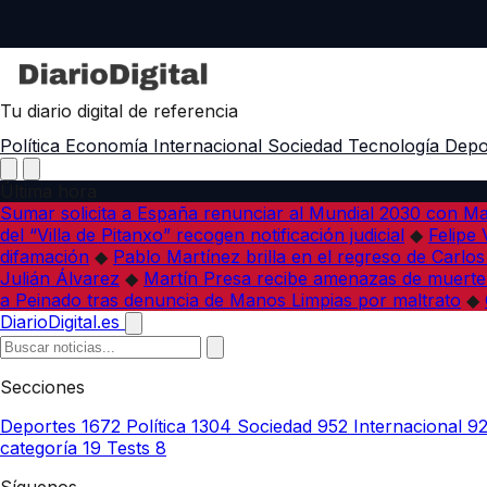
Tu diario digital de referencia
Política
Economía
Internacional
Sociedad
Tecnología
Depo
Última hora
Sumar solicita a España renunciar al Mundial 2030 con M
del “Villa de Pitanxo” recogen notificación judicial
◆
Felipe 
difamación
◆
Pablo Martínez brilla en el regreso de Carlo
Julián Álvarez
◆
Martín Presa recibe amenazas de muerte
a Peinado tras denuncia de Manos Limpias por maltrato
◆
DiarioDigital.es
Secciones
Deportes
1672
Política
1304
Sociedad
952
Internacional
9
categoría
19
Tests
8