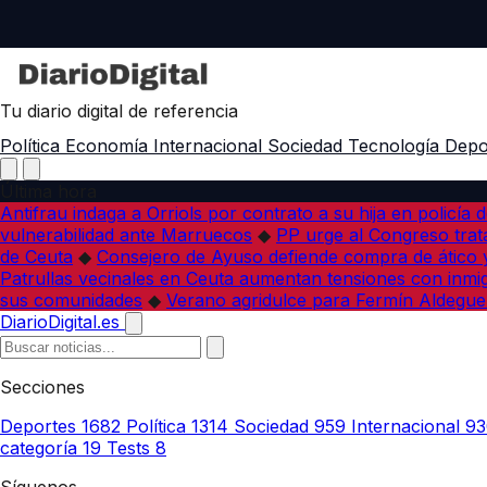
Tu diario digital de referencia
Política
Economía
Internacional
Sociedad
Tecnología
Depo
Última hora
Antifrau indaga a Orriols por contrato a su hija en policía d
vulnerabilidad ante Marruecos
◆
PP urge al Congreso trata
de Ceuta
◆
Consejero de Ayuso defiende compra de ático y
Patrullas vecinales en Ceuta aumentan tensiones con inmi
sus comunidades
◆
Verano agridulce para Fermín Aldegue
DiarioDigital.es
Secciones
Deportes
1682
Política
1314
Sociedad
959
Internacional
93
categoría
19
Tests
8