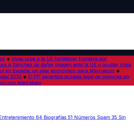
iza
◆
Vivas urge a la UE fortalecer frontera por
sa a Sánchez de dañar imagen ante la UE y ocultar crisis
í en España: un pilar económico para Marruecos
◆
dial 2030
◆
El PP garantiza acogida legal de menores en
bol con teletrabajo
Entretenimiento
64
Biografías
51
Números Spam
35
Sin