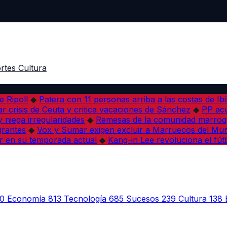
rtes
Cultura
e Ripoll
◆
Patera con 11 personas arriba a las costas de Ib
r crisis de Ceuta y critica vacaciones de Sánchez
◆
PP acu
 niega irregularidades
◆
Remesas de la comunidad marroqu
grantes
◆
Vox y Sumar exigen excluir a Marruecos del Mun
r en su temporada actual
◆
Kang-in Lee revoluciona el fút
0
Economía
813
Tecnología
685
Sucesos
239
Cultura
138