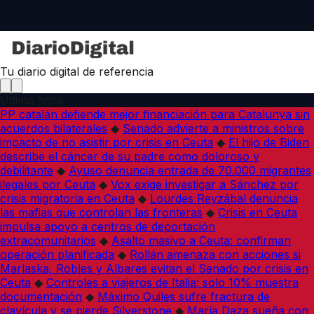
Tu diario digital de referencia
Última hora
PP catalán defiende mejor financiación para Catalunya sin
acuerdos bilaterales
◆
Senado advierte a ministros sobre
impacto de no asistir por crisis en Ceuta
◆
El hijo de Biden
describe el cáncer de su padre como doloroso y
debilitante
◆
Ayuso denuncia entrada de 70.000 migrantes
ilegales por Ceuta
◆
Vox exige investigar a Sánchez por
crisis migratoria en Ceuta
◆
Lourdes Reyzábal denuncia
las mafias que controlan las fronteras
◆
Crisis en Ceuta
impulsa apoyo a centros de deportación
extracomunitarios
◆
Asalto masivo a Ceuta: confirman
operación planificada
◆
Rollán amenaza con acciones si
Marlaska, Robles y Albares evitan el Senado por crisis en
Ceuta
◆
Controles a viajeros de Italia: solo 10% muestra
documentación
◆
Máximo Quiles sufre fractura de
clavícula y se pierde Silverstone
◆
María Daza sueña con