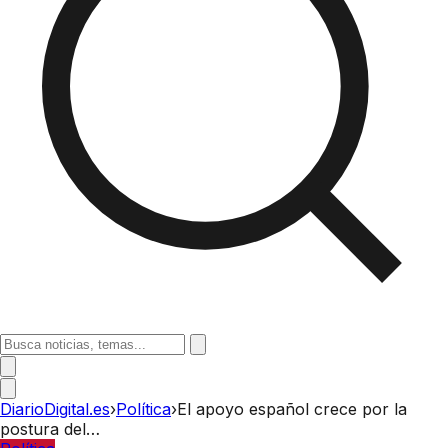
DiarioDigital.es
›
Política
›
El apoyo español crece por la
postura del…