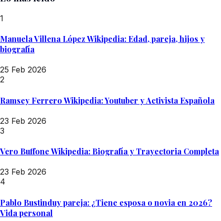
1
Manuela Villena López Wikipedia: Edad, pareja, hijos y
biografía
25 Feb 2026
2
Ramsey Ferrero Wikipedia: Youtuber y Activista Española
23 Feb 2026
3
Vero Buffone Wikipedia: Biografía y Trayectoria Completa
23 Feb 2026
4
Pablo Bustinduy pareja: ¿Tiene esposa o novia en 2026?
Vida personal