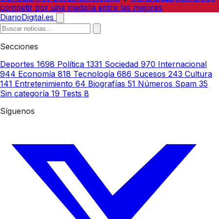
competir por una medalla entre las mejores
DiarioDigital.es
Secciones
Deportes
1698
Política
1331
Sociedad
970
Internacional
944
Economía
818
Tecnología
686
Sucesos
243
Cultura
141
Entretenimiento
64
Biografías
51
Números Spam
35
Sin categoría
19
Tests
8
Síguenos