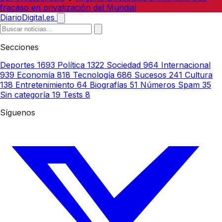
fracaso en privatización del Mundial
DiarioDigital.es
Secciones
Deportes
1693
Política
1322
Sociedad
964
Internacional
939
Economía
818
Tecnología
686
Sucesos
241
Cultura
138
Entretenimiento
64
Biografías
51
Números Spam
35
Sin categoría
19
Tests
8
Síguenos