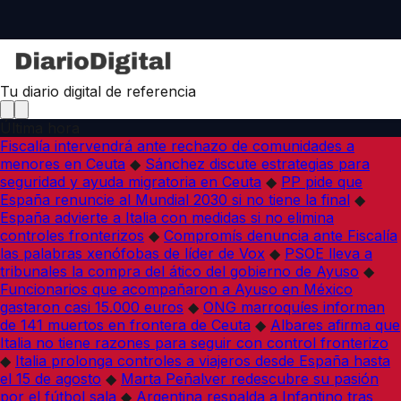
Tu diario digital de referencia
Última hora
Fiscalía intervendrá ante rechazo de comunidades a
menores en Ceuta
◆
Sánchez discute estrategias para
seguridad y ayuda migratoria en Ceuta
◆
PP pide que
España renuncie al Mundial 2030 si no tiene la final
◆
España advierte a Italia con medidas si no elimina
controles fronterizos
◆
Compromís denuncia ante Fiscalía
las palabras xenófobas de líder de Vox
◆
PSOE lleva a
tribunales la compra del ático del gobierno de Ayuso
◆
Funcionarios que acompañaron a Ayuso en México
gastaron casi 15.000 euros
◆
ONG marroquíes informan
de 141 muertos en frontera de Ceuta
◆
Albares afirma que
Italia no tiene razones para seguir con control fronterizo
◆
Italia prolonga controles a viajeros desde España hasta
el 15 de agosto
◆
Marta Peñalver redescubre su pasión
por el fútbol sala
◆
Argentina respalda a Infantino tras