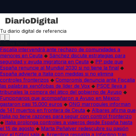
Tu diario digital de referencia
Última hora
Fiscalía intervendrá ante rechazo de comunidades a
menores en Ceuta
◆
Sánchez discute estrategias para
seguridad y ayuda migratoria en Ceuta
◆
PP pide que
España renuncie al Mundial 2030 si no tiene la final
◆
España advierte a Italia con medidas si no elimina
controles fronterizos
◆
Compromís denuncia ante Fiscalía
las palabras xenófobas de líder de Vox
◆
PSOE lleva a
tribunales la compra del ático del gobierno de Ayuso
◆
Funcionarios que acompañaron a Ayuso en México
gastaron casi 15.000 euros
◆
ONG marroquíes informan
de 141 muertos en frontera de Ceuta
◆
Albares afirma que
Italia no tiene razones para seguir con control fronterizo
◆
Italia prolonga controles a viajeros desde España hasta
el 15 de agosto
◆
Marta Peñalver redescubre su pasión
por el fútbol sala
◆
Argentina respalda a Infantino tras