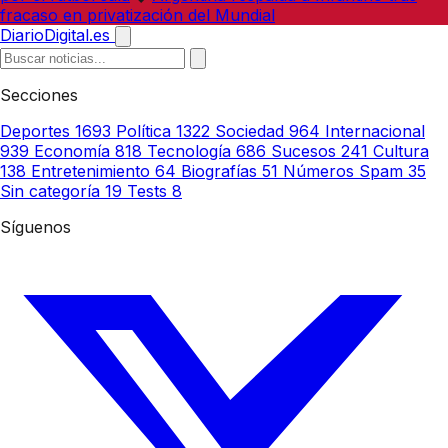
fracaso en privatización del Mundial
DiarioDigital.es
Secciones
Deportes
1693
Política
1322
Sociedad
964
Internacional
939
Economía
818
Tecnología
686
Sucesos
241
Cultura
138
Entretenimiento
64
Biografías
51
Números Spam
35
Sin categoría
19
Tests
8
Síguenos