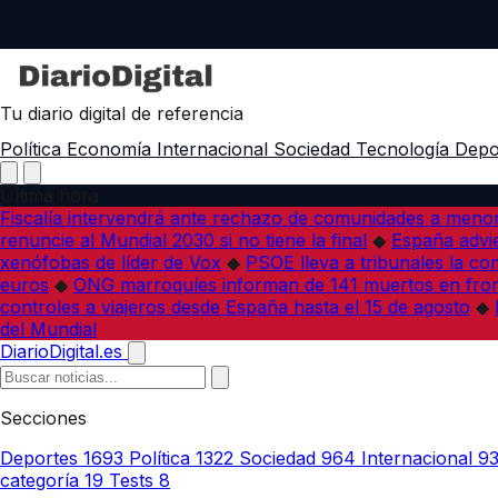
Tu diario digital de referencia
Política
Economía
Internacional
Sociedad
Tecnología
Depo
Última hora
Fiscalía intervendrá ante rechazo de comunidades a meno
renuncie al Mundial 2030 si no tiene la final
◆
España advie
xenófobas de líder de Vox
◆
PSOE lleva a tribunales la co
euros
◆
ONG marroquíes informan de 141 muertos en fron
controles a viajeros desde España hasta el 15 de agosto
◆
del Mundial
DiarioDigital.es
Secciones
Deportes
1693
Política
1322
Sociedad
964
Internacional
9
categoría
19
Tests
8