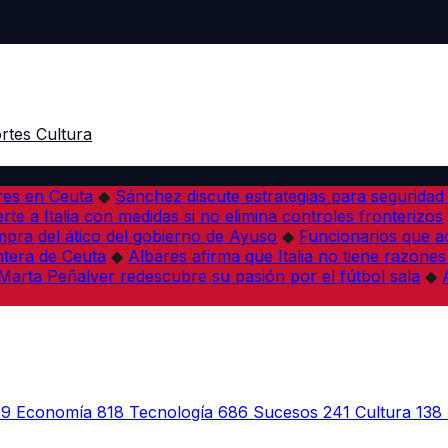
rtes
Cultura
res en Ceuta
◆
Sánchez discute estrategias para seguridad
rte a Italia con medidas si no elimina controles fronterizos
mpra del ático del gobierno de Ayuso
◆
Funcionarios que 
tera de Ceuta
◆
Albares afirma que Italia no tiene razones
Marta Peñalver redescubre su pasión por el fútbol sala
◆
39
Economía
818
Tecnología
686
Sucesos
241
Cultura
138