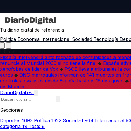
Tu diario digital de referencia
Política
Economía
Internacional
Sociedad
Tecnología
Depo
Última hora
Fiscalía intervendrá ante rechazo de comunidades a meno
renuncie al Mundial 2030 si no tiene la final
◆
España advie
xenófobas de líder de Vox
◆
PSOE lleva a tribunales la co
euros
◆
ONG marroquíes informan de 141 muertos en fron
controles a viajeros desde España hasta el 15 de agosto
◆
del Mundial
DiarioDigital.es
Secciones
Deportes
1693
Política
1322
Sociedad
964
Internacional
9
categoría
19
Tests
8