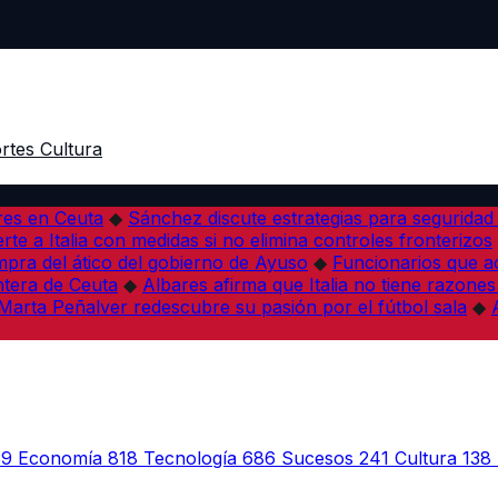
rtes
Cultura
res en Ceuta
◆
Sánchez discute estrategias para seguridad
rte a Italia con medidas si no elimina controles fronterizos
mpra del ático del gobierno de Ayuso
◆
Funcionarios que 
tera de Ceuta
◆
Albares afirma que Italia no tiene razones
Marta Peñalver redescubre su pasión por el fútbol sala
◆
39
Economía
818
Tecnología
686
Sucesos
241
Cultura
138