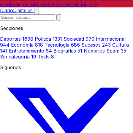
competir por una medalla entre las mejores
DiarioDigital.es
Secciones
Deportes
1698
Política
1331
Sociedad
970
Internacional
944
Economía
818
Tecnología
686
Sucesos
243
Cultura
141
Entretenimiento
64
Biografías
51
Números Spam
35
Sin categoría
19
Tests
8
Síguenos