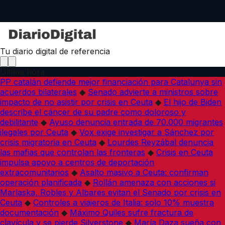
Tu diario digital de referencia
Última hora
PP catalán defiende mejor financiación para Catalunya sin
acuerdos bilaterales
◆
Senado advierte a ministros sobre
impacto de no asistir por crisis en Ceuta
◆
El hijo de Biden
describe el cáncer de su padre como doloroso y
debilitante
◆
Ayuso denuncia entrada de 70.000 migrantes
ilegales por Ceuta
◆
Vox exige investigar a Sánchez por
crisis migratoria en Ceuta
◆
Lourdes Reyzábal denuncia
las mafias que controlan las fronteras
◆
Crisis en Ceuta
impulsa apoyo a centros de deportación
extracomunitarios
◆
Asalto masivo a Ceuta: confirman
operación planificada
◆
Rollán amenaza con acciones si
Marlaska, Robles y Albares evitan el Senado por crisis en
Ceuta
◆
Controles a viajeros de Italia: solo 10% muestra
documentación
◆
Máximo Quiles sufre fractura de
clavícula y se pierde Silverstone
◆
María Daza sueña con