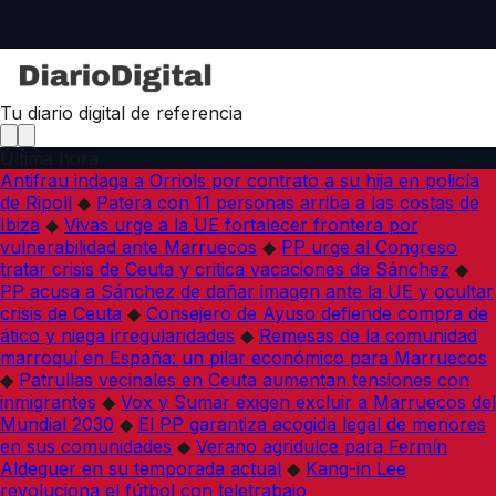
Tu diario digital de referencia
Última hora
Antifrau indaga a Orriols por contrato a su hija en policía
de Ripoll
◆
Patera con 11 personas arriba a las costas de
Ibiza
◆
Vivas urge a la UE fortalecer frontera por
vulnerabilidad ante Marruecos
◆
PP urge al Congreso
tratar crisis de Ceuta y critica vacaciones de Sánchez
◆
PP acusa a Sánchez de dañar imagen ante la UE y ocultar
crisis de Ceuta
◆
Consejero de Ayuso defiende compra de
ático y niega irregularidades
◆
Remesas de la comunidad
marroquí en España: un pilar económico para Marruecos
◆
Patrullas vecinales en Ceuta aumentan tensiones con
inmigrantes
◆
Vox y Sumar exigen excluir a Marruecos del
Mundial 2030
◆
El PP garantiza acogida legal de menores
en sus comunidades
◆
Verano agridulce para Fermín
Aldeguer en su temporada actual
◆
Kang-in Lee
revoluciona el fútbol con teletrabajo