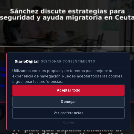
GESTIONAR CONSENTIMIENTO
Sánchez discute estrategias para seguridad y ayuda
Utilizamos cookies propias y de terceros para mejorar tu
migratoria en Ceuta
experiencia de navegación. Puedes aceptar todas las cookies
o gestionar tus preferencias.
hace 15h
Aceptar todo
Denegar
Ver preferencias
Cookies