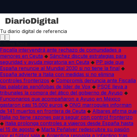
Tu diario digital de referencia
Última hora
Fiscalía intervendrá ante rechazo de comunidades a
menores en Ceuta
◆
Sánchez discute estrategias para
seguridad y ayuda migratoria en Ceuta
◆
PP pide que
España renuncie al Mundial 2030 si no tiene la final
◆
España advierte a Italia con medidas si no elimina
controles fronterizos
◆
Compromís denuncia ante Fiscalía
las palabras xenófobas de líder de Vox
◆
PSOE lleva a
tribunales la compra del ático del gobierno de Ayuso
◆
Funcionarios que acompañaron a Ayuso en México
gastaron casi 15.000 euros
◆
ONG marroquíes informan
de 141 muertos en frontera de Ceuta
◆
Albares afirma que
Italia no tiene razones para seguir con control fronterizo
◆
Italia prolonga controles a viajeros desde España hasta
el 15 de agosto
◆
Marta Peñalver redescubre su pasión
por el fútbol sala
◆
Argentina respalda a Infantino tras