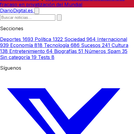
fracaso en privatización del Mundial
DiarioDigital.es
Secciones
Deportes
1693
Política
1322
Sociedad
964
Internacional
939
Economía
818
Tecnología
686
Sucesos
241
Cultura
138
Entretenimiento
64
Biografías
51
Números Spam
35
Sin categoría
19
Tests
8
Síguenos