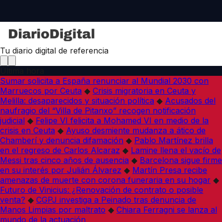
Tu diario digital de referencia
Última hora
Sumar solicita a España renunciar al Mundial 2030 con
Marruecos por Ceuta
◆
Crisis migratoria en Ceuta y
Melilla: desaparecidos y situación política
◆
Acusados del
naufragio del “Villa de Pitanxo” recogen notificación
judicial
◆
Felipe VI felicita a Mohamed VI en medio de la
crisis en Ceuta
◆
Ayuso desmiente mudanza a ático de
Chamberí y denuncia difamación
◆
Pablo Martínez brilla
en el regreso de Carlos Alcaraz
◆
Lamine llena el vacío de
Messi tras cinco años de ausencia
◆
Barcelona sigue firme
en su interés por Julián Álvarez
◆
Martín Presa recibe
amenazas de muerte con corona funeraria en su hogar
◆
Futuro de Vinicius: ¿Renovación de contrato o posible
venta?
◆
CGPJ investiga a Peinado tras denuncia de
Manos Limpias por maltrato
◆
Chiara Ferragni se lanza al
mundo de la actuación