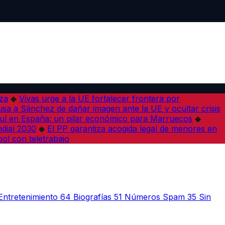
iza
◆
Vivas urge a la UE fortalecer frontera por
sa a Sánchez de dañar imagen ante la UE y ocultar crisis
í en España: un pilar económico para Marruecos
◆
dial 2030
◆
El PP garantiza acogida legal de menores en
bol con teletrabajo
Entretenimiento
64
Biografías
51
Números Spam
35
Sin