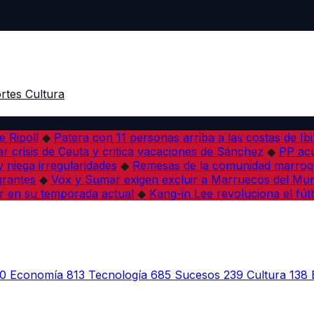
rtes
Cultura
e Ripoll
◆
Patera con 11 personas arriba a las costas de Ib
r crisis de Ceuta y critica vacaciones de Sánchez
◆
PP acu
 niega irregularidades
◆
Remesas de la comunidad marroqu
grantes
◆
Vox y Sumar exigen excluir a Marruecos del Mun
r en su temporada actual
◆
Kang-in Lee revoluciona el fút
0
Economía
813
Tecnología
685
Sucesos
239
Cultura
138