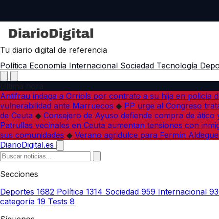
Tu diario digital de referencia
Política
Economía
Internacional
Sociedad
Tecnología
Depo
Última hora
Antifrau indaga a Orriols por contrato a su hija en policía d
vulnerabilidad ante Marruecos
◆
PP urge al Congreso trata
de Ceuta
◆
Consejero de Ayuso defiende compra de ático y
Patrullas vecinales en Ceuta aumentan tensiones con inmi
sus comunidades
◆
Verano agridulce para Fermín Aldegue
DiarioDigital.es
Secciones
Deportes
1682
Política
1314
Sociedad
959
Internacional
93
categoría
19
Tests
8