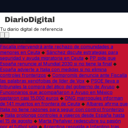
Tu diario digital de referencia
Última hora
Fiscalía intervendrá ante rechazo de comunidades a
menores en Ceuta
◆
Sánchez discute estrategias para
seguridad y ayuda migratoria en Ceuta
◆
PP pide que
España renuncie al Mundial 2030 si no tiene la final
◆
España advierte a Italia con medidas si no elimina
controles fronterizos
◆
Compromís denuncia ante Fiscalía
las palabras xenófobas de líder de Vox
◆
PSOE lleva a
tribunales la compra del ático del gobierno de Ayuso
◆
Funcionarios que acompañaron a Ayuso en México
gastaron casi 15.000 euros
◆
ONG marroquíes informan
de 141 muertos en frontera de Ceuta
◆
Albares afirma que
Italia no tiene razones para seguir con control fronterizo
◆
Italia prolonga controles a viajeros desde España hasta
el 15 de agosto
◆
Marta Peñalver redescubre su pasión
por el fútbol sala
◆
Argentina respalda a Infantino tras