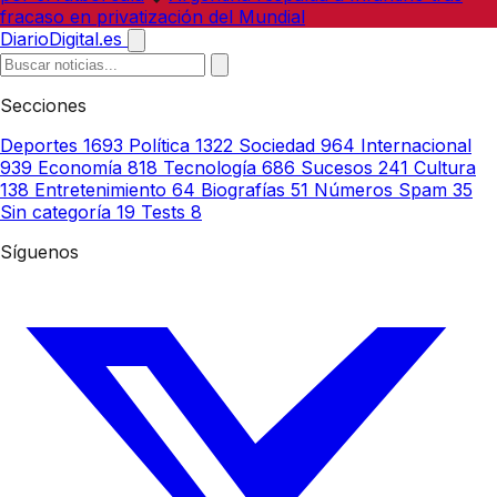
fracaso en privatización del Mundial
DiarioDigital.es
Secciones
Deportes
1693
Política
1322
Sociedad
964
Internacional
939
Economía
818
Tecnología
686
Sucesos
241
Cultura
138
Entretenimiento
64
Biografías
51
Números Spam
35
Sin categoría
19
Tests
8
Síguenos