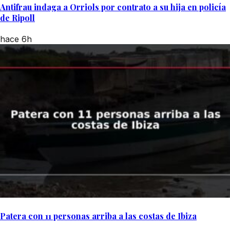
Antifrau indaga a Orriols por contrato a su hija en policía
de Ripoll
hace 6h
Patera con 11 personas arriba a las costas de Ibiza