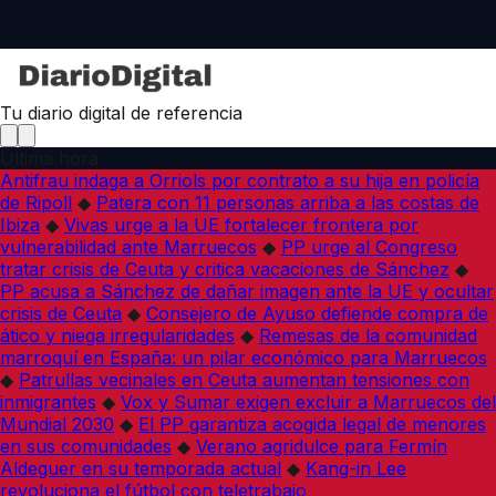
Tu diario digital de referencia
Última hora
Antifrau indaga a Orriols por contrato a su hija en policía
de Ripoll
◆
Patera con 11 personas arriba a las costas de
Ibiza
◆
Vivas urge a la UE fortalecer frontera por
vulnerabilidad ante Marruecos
◆
PP urge al Congreso
tratar crisis de Ceuta y critica vacaciones de Sánchez
◆
PP acusa a Sánchez de dañar imagen ante la UE y ocultar
crisis de Ceuta
◆
Consejero de Ayuso defiende compra de
ático y niega irregularidades
◆
Remesas de la comunidad
marroquí en España: un pilar económico para Marruecos
◆
Patrullas vecinales en Ceuta aumentan tensiones con
inmigrantes
◆
Vox y Sumar exigen excluir a Marruecos del
Mundial 2030
◆
El PP garantiza acogida legal de menores
en sus comunidades
◆
Verano agridulce para Fermín
Aldeguer en su temporada actual
◆
Kang-in Lee
revoluciona el fútbol con teletrabajo